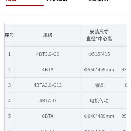
安装尺寸
序号
规格
直径*中心高
1
4BT3.9-G2
Φ515*415
2
4BTA
Φ560*459mm
932
3
4BTA3.9-G13
前道
65
4
4BTA-D
电机传动
9
5
6BTA
Φ640*489mm
992