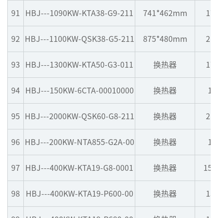
91
HBJ---1090KW-KTA38-G9-211
741*462mm
17
92
HBJ---1100KW-QSK38-G5-211
875*480mm
21
93
HBJ---1300KW-KTA50-G3-011
换热器
17
94
HBJ---150KW-6CTA-00010000
换热器
12
95
HBJ---2000KW-QSK60-G8-211
换热器
21
96
HBJ---200KW-NTA855-G2A-00
换热器
11
97
HBJ---400KW-KTA19-G8-0001
换热器
150
98
HBJ---400KW-KTA19-P600-00
换热器
15