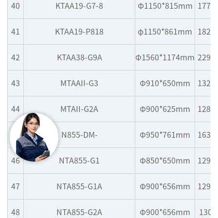
40
KTAA19-G7-8
Φ1150*815mm
1773
41
KTAA19-P818
φ1150*861mm
1820
42
KTAA38-G9A
Φ1560*1174mm
2294
43
MTAAII-G3
Φ910*650mm
1324
44
MTAII-G2A
Φ900*625mm
1280
45
N855-DM-
Φ950*761mm
1635
46
NTA855-G1
Φ850*650mm
1299
47
NTA855-G1A
Φ900*656mm
1299
48
NTA855-G2A
Φ900*656mm
1300