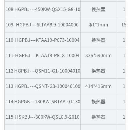
108
HGPBJ---450KW-QSX15-G8-10
换热器
16
109
HGPBJ---6LTAA8.9-10004000
Φ1*1mm
155
110
HGPBJ---KTAA19-P673-10004
换热器
17
111
HGPBJ---KTAA19-P818-10004
326*590mm
17
112
HGPBJ---QSM11-G1-10004010
换热器
15
113
HGPBJ---QSNT-G3-100040100
414*416mm
16
114
HGPGK---180KW-6BTAA-01130
换热器
13
115
HSKBJ---300KW-QSL8.9-2010
换热器
16