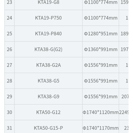
23
KTA19-G8
Φ1100*774mm
1590
24
KTA19-P750
Φ1100*774mm
15
25
KTA19-P840
Φ1280*951mm
1895
26
KTA38-G(G2)
Φ1360*991mm
1975
27
KTA38-G2A
Φ1556*991mm
19
28
KTA38-G5
Φ1556*991mm
19
29
KTA38-G9
Φ1556*991mm
2075
30
KTA50-G12
Φ1740*1120mm
2249*
31
KTA50-G15-P
Φ1740*1170mm
234