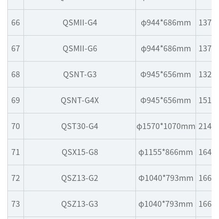
66
QSMII-G4
φ944*686mm
1375
67
QSMII-G6
φ944*686mm
1375
68
QSNT-G3
Φ945*656mm
1320
69
QSNT-G4X
Φ945*656mm
1515
70
QST30-G4
φ1570*1070mm
2144
71
QSX15-G8
φ1155*866mm
1645
72
QSZ13-G2
Φ1040*793mm
1665
73
QSZ13-G3
φ1040*793mm
1665