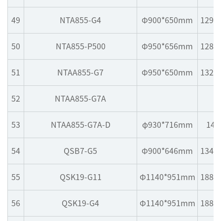
49
NTA855-G4
Φ900*650mm
1299
50
NTA855-P500
Φ950*656mm
1285
51
NTAA855-G7
Φ950*650mm
1324
52
NTAA855-G7A
53
NTAA855-G7A-D
φ930*716mm
147
54
QSB7-G5
Φ900*646mm
1340
55
QSK19-G11
Φ1140*951mm
1880
56
QSK19-G4
Φ1140*951mm
1880