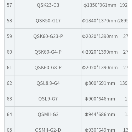
57
QSK23-G3
φ1350*961mm
1925
58
QSK50-G17
Φ1840*1370mm
2695*
59
QSK60-G23-P
Φ2020*1390mm
271
60
QSK60-G4-P
Φ2020*1390mm
271
61
QSK60-G8-P
Φ2020*1390mm
271
62
QSL8.9-G4
φ800*691mm
1395
63
QSL9-G7
Φ900*646mm
13
64
QSMII-G2
Φ944*686mm
13
65
QSMII-G2-D
φ930*649mm
134