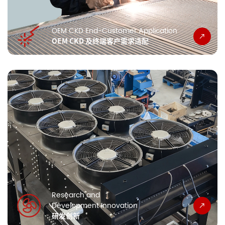
OEM CKD End-Customer Application
OEM CKD 及终端客户需求适配
Research and
Development Innovation
研发创新