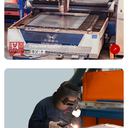
Exquisite Craftsmanship
工艺精湛