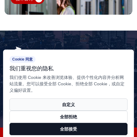
Cookie 同意
我们重视您的隐私
我们使用 Cookie 来改善浏览体验、提供个性化内容并分析网
销售服务热线：400-180-4088
站流量。您可以接受全部 Cookie、拒绝全部 Cookie，或自定
义偏好设置。
江苏工厂：江苏省扬州市江都区邵伯工业集中区六号路
山东工厂：山东省潍坊市安丘市兴安街道翠山街与珠江路路口西
自定义
电话：15152759383
全部拒绝
邮箱：wcradiator@jswcsrq.com
全部接受
版权所有 © 江苏维创散热器制造有限公司
苏ICP备18035960号